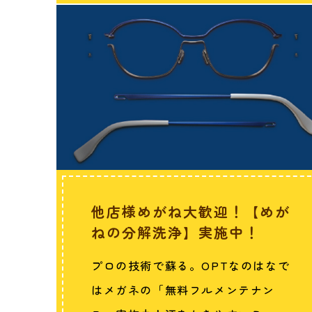
他店様めがね大歓迎！【めが
ねの分解洗浄】実施中！
プロの技術で蘇る。OPTなのはなで
はメガネの「無料フルメンテナン