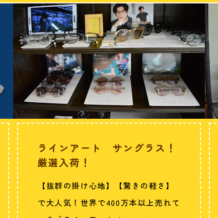
ラインアート サングラス！
厳選入荷！
【抜群の掛け心地】【驚きの軽さ】
で大人気！世界で400万本以上売れて