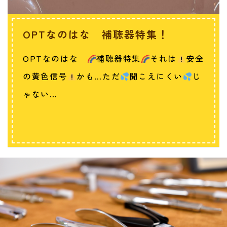
OPTなのはな 補聴器特集！
OPTなのはな
補聴器特集
それは
安全
の黄色信号
かも…ただ
聞こえにくい
じ
ゃない…