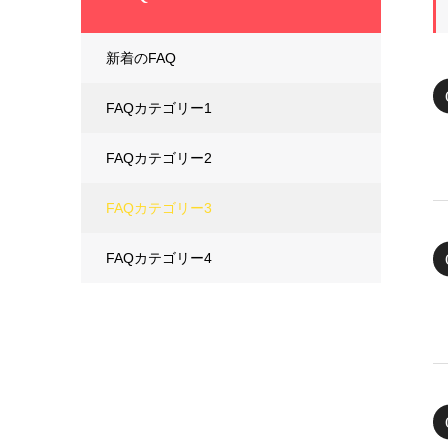
新着のFAQ
FAQカテゴリー1
FAQカテゴリー2
FAQカテゴリー3
FAQカテゴリー4